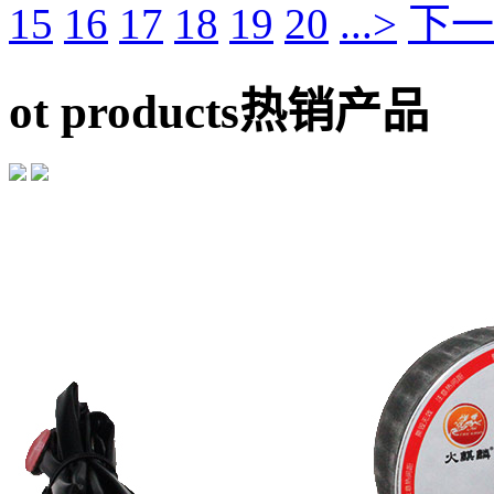
15
16
17
18
19
20
...>
下一
ot products
热销产品