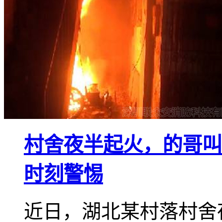
村舍夜半起火，的哥叫
时刻警惕
近日，湖北某村落村舍